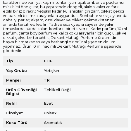
karakterinde vanilya, kaşmir tonları, yumuşak amber ve pudramsı
misk hissi öne çıkar; bu yapı tende dengeli, akılda kalıcı ve fark
edilir bir iz bırakır.; Yetişkin kadın kullanıcılar için zarif, dikkat çekici
ve bakımlı bir imza arayanlara uygundur.; Sonbahar ve kış aylarında
daha iyi parlar; akşam, özel davet ve dikkat çekmek istenen
anlarda tercih edilebilir.; Tatlı ve sıcak yapısı sayesinde yakın
temaslarda akılda kalan, konforlu bir etki verir.; Kadın parfüm, 10 ml
parfüm, çanta boy parfüm ve kalıcı koku arayanlar için güçlü, şık ve
dikkat çekici bir tercihtir.; Dekant Mutfağı Perfume üretimidir;
başka bir markadan veya herhangi bir orijinal şişeden dolum
yapılmaz.; Ürün 10 ml hacimli Dekant Mutfağı Perfume şişesinde
gönderilir.
Tip
EDP
Yaş Grubu
Yetişkin
Menşei
TR
Ürün Güvenliği
Tehlikeli Değil
Bilgisi
Refill
Evet
Cinsiyet
Unisex
Koku Türü
Aromatik