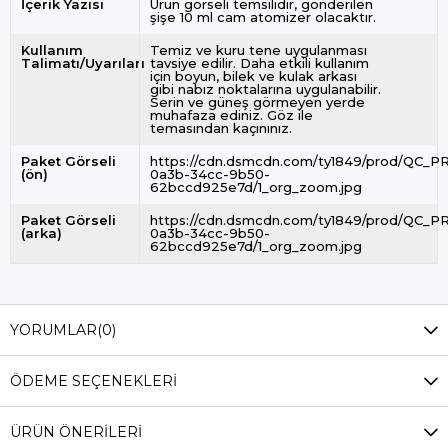
İçerik Yazısı
Ürün görseli temsilidir, gönderilen
şişe 10 ml cam atomizer olacaktır.
Kullanım
Temiz ve kuru tene uygulanması
Talimatı/Uyarıları
tavsiye edilir. Daha etkili kullanım
için boyun, bilek ve kulak arkası
gibi nabız noktalarına uygulanabilir.
Serin ve güneş görmeyen yerde
muhafaza ediniz. Göz ile
temasından kaçınınız.
Paket Görseli
https://cdn.dsmcdn.com/ty1849/prod/QC_P
(ön)
0a3b-34cc-9b50-
62bccd925e7d/1_org_zoom.jpg
Paket Görseli
https://cdn.dsmcdn.com/ty1849/prod/QC_P
(arka)
0a3b-34cc-9b50-
62bccd925e7d/1_org_zoom.jpg
YORUMLAR
(0)
ÖDEME SEÇENEKLERI
ÜRÜN ÖNERILERI